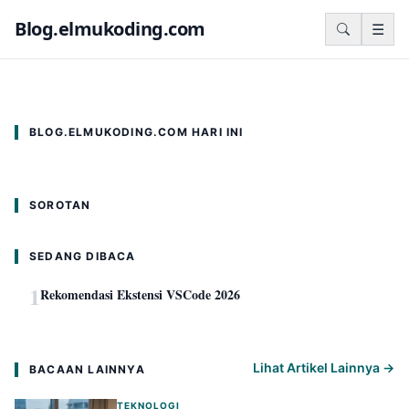
TEKNOLOGI
Blog.elmukoding.com
☰
Rekomendasi Ekstensi VSCode 2026
Rekomendasi Ekstensi VSCode 2026
Super Admin - 31 Juli 2026
BLOG.ELMUKODING.COM HARI INI
SOROTAN
SEDANG DIBACA
1
Rekomendasi Ekstensi VSCode 2026
Lihat Artikel Lainnya →
BACAAN LAINNYA
TEKNOLOGI