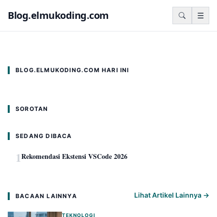
TEKNOLOGI
Blog.elmukoding.com
☰
Rekomendasi Ekstensi VSCode 2026
Rekomendasi Ekstensi VSCode 2026
Super Admin - 31 Juli 2026
BLOG.ELMUKODING.COM HARI INI
SOROTAN
SEDANG DIBACA
1
Rekomendasi Ekstensi VSCode 2026
Lihat Artikel Lainnya →
BACAAN LAINNYA
TEKNOLOGI